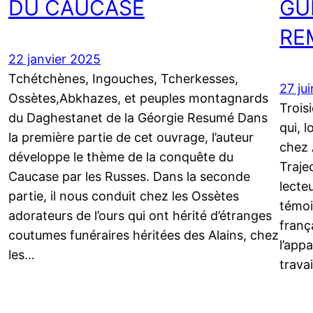
DU CAUCASE
GU
RE
22 janvier 2025
Tchétchènes, Ingouches, Tcherkesses,
27 ju
Ossètes,Abkhazes, et peuples montagnards
Trois
du Daghestanet de la Géorgie Resumé Dans
qui, 
la première partie de cet ouvrage, l’auteur
chez 
développe le thème de la conquête du
Traje
Caucase par les Russes. Dans la seconde
lecteu
partie, il nous conduit chez les Ossètes
témoi
adorateurs de l’ours qui ont hérité d’étranges
frança
coutumes funéraires héritées des Alains, chez
l’app
les…
travai